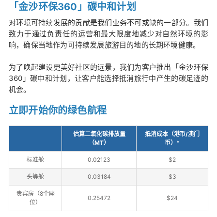
「金沙环保360」碳中和计划
对环境可持续发展的贡献是我们业务不可或缺的一部分。我们
致力于通过负责任的运营和最大限度地减少对自然环境的影
响，确保当地作为可持续发展旅游目的地的长期环境健康。
为了唤起建设更美好社区的远景，我们为客户推出「金沙环保
360」碳中和计划，让客户能选择抵消旅行中产生的碳足迹的
机会。
立即开始你的绿色航程
估算二氧化碳排放量
抵消成本（港币/澳门
（MT）
币）*
标准舱
0.02123
$2
头等舱
0.03184
$3
贵宾房（8个座
0.25472
$24
位）