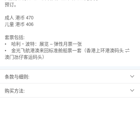
预订。
成人 港币 470
儿童 港币 406
套票包括:
• 哈利‧波特：展览 – 弹性月票一张
• 金光飞航港澳来回标准舱船票一套（香港上环港澳码头 ⇌
澳门氹仔客运码头）
条款与细则:
购买方法: