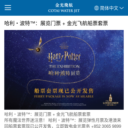
简体中文
哈利‧波特™：展览门票 + 金光飞航船票套票
哈利‧波特™：展览门票 + 金光飞航船票套票
所有魔法世界迷注意！ 哈利‧波特™：展览弹性月票及港澳来
回船票套票现已公开发售，立即致电金光票务 +852 3065 9899