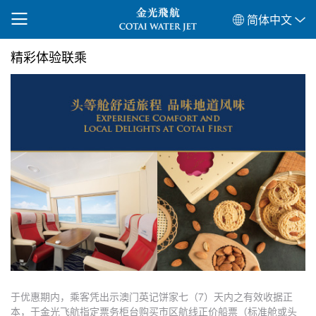
简体中文
精彩体验联乘
于优惠期内，乘客凭出示澳门英记饼家七（7）天内之有效收据正
本，于金光飞航指定票务柜台购买市区航线正价船票（标准舱或头